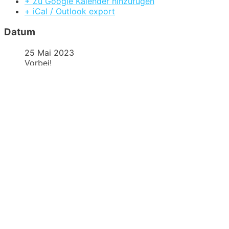
+ Zu Google Kalender hinzufügen
+ iCal / Outlook export
Datum
25 Mai 2023
Vorbei!
Uhrzeit
18:00 - 22:00
Veranstaltungsort
Flugplatz MFGH
Veranstaltungen
September 2026
Sep. 12 2026
Segelflug-Wettbewerb 2026